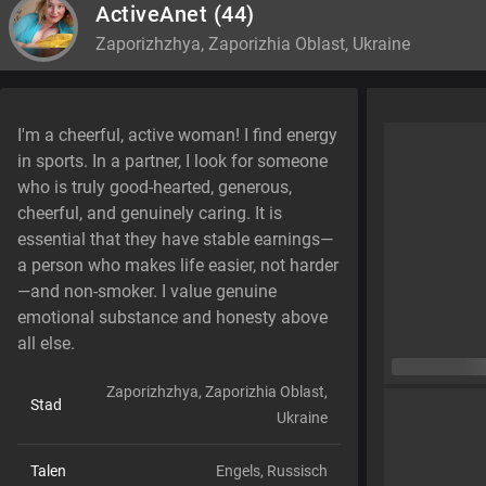
ActiveAnet
(44)
Zaporizhzhya, Zaporizhia Oblast, Ukraine
I'm a cheerful, active woman! I find energy
in sports. In a partner, I look for someone
who is truly good-hearted, generous,
cheerful, and genuinely caring. It is
essential that they have stable earnings—
a person who makes life easier, not harder
—and non-smoker. I value genuine
emotional substance and honesty above
all else.
Zaporizhzhya, Zaporizhia Oblast,
Stad
Ukraine
Talen
Engels,
Russisch